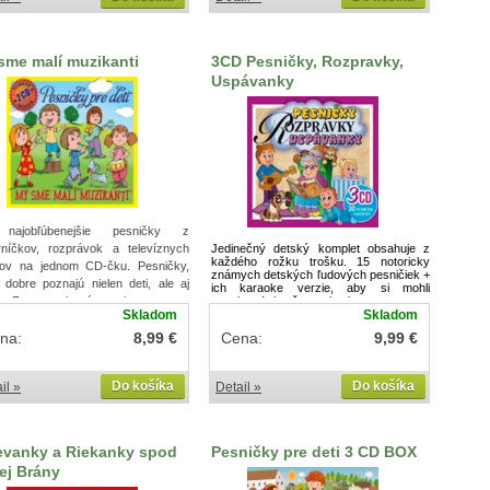
sme malí muzikanti
3CD Pesničky, Rozpravky,
Uspávanky
najobľúbenejšie pesničky z
rníčkov, rozprávok a televíznych
Jedinečný detský komplet obsahuje z
každého rožku trošku. 15 notoricky
álov na jednom CD-čku. Pesničky,
známych detských ľudových pesničiek +
 dobre poznajú nielen deti, ale aj
ich karaoke verzie, aby si mohli
ia. Zoznam piesní v popise tovaru.
zaspievať aj vaše ratolesti.
Skladom
Skladom
na:
8,99 €
Cena:
9,99 €
Do košíka
Do košíka
il »
Detail »
evanky a Riekanky spod
Pesničky pre deti 3 CD BOX
tej Brány