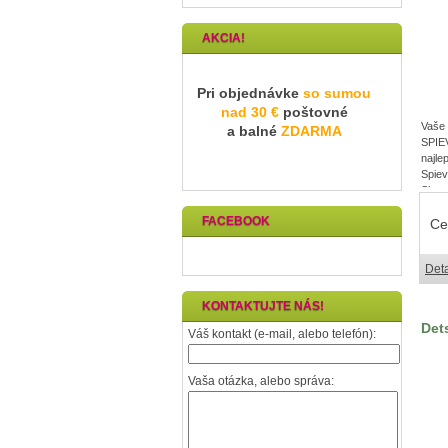
AKCIA!
Pri objednávke
so sumou
nad 30 €
poštovné
Vaše
a balné
ZDARMA
SPI
najl
Spiev
Skut
zbie
FACEBOOK
pesn
Ce
hodi
špeci
Deta
a zá
ktoré
KONTAKTUJTE NÁS!
Det
Váš kontakt (e-mail, alebo telefón):
Vaša otázka, alebo správa: