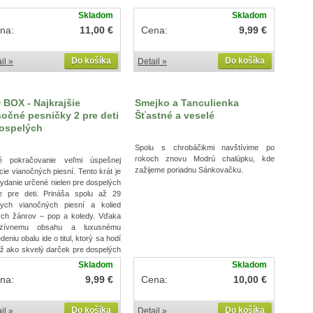
Skladom
Skladom
na:
11,00 €
Cena:
9,99 €
Do košíka
Do košíka
il »
Detail »
 BOX - Najkrajšie
Smejko a Tanculienka
nočné pesničky 2 pre deti
Šťastné a veselé
dospelých
Spolu s chrobáčikmi navštívime po
rokoch znovu Modrú chalúpku, kde
é pokračovanie veľmi úspešnej
zažijeme poriadnu Sánkovačku.
cie vianočných piesní. Tento krát je
vydanie určené nielen pre dospelých
je pre deti. Prináša spolu až 29
ych vianočných piesní a kolied
ych žánrov – pop a koledy. Vďaka
uzívnemu obsahu a luxusnému
deniu obalu ide o titul, ktorý sa hodí
ež ako skvelý darček pre dospelých
e deti. Sú to pesničky, ktoré s nami
Skladom
Skladom
 pretože dokázali vyjadriť výnimočné
na:
9,99 €
Cena:
10,00 €
čné emócie, nálady a pocity.
Do košíka
Do košíka
il »
Detail »