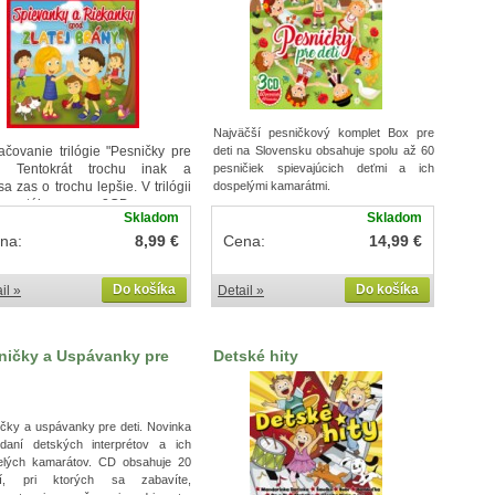
Najväčší pesničkový komplet Box pre
ačovanie trilógie "Pesničky pre
deti na Slovensku obsahuje spolu až 60
". Tentokrát trochu inak a
pesničiek spievajúcich deťmi a ich
dsa
zas o trochu lepšie. V trilógii
dospelými kamarátmi.
omenutého 2CD sa
Skladom
Skladom
ezentovalo takmer 90
piesní a
lavne ľudových.
na:
8,99 €
Cena:
14,99 €
Do košíka
Do košíka
il »
Detail »
ničky a Uspávanky pre
Detské hity
čky a uspávanky pre deti. Novinka
daní detských interprétov a ich
elých kamarátov. CD obsahuje 20
ní, pri ktorých sa zabavíte,