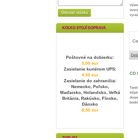
Výbe
over
Odoslať otázku
vyras
KOĽKO STOJÍ DOPRAVA
Ce
Deta
Poštovné na dobierku:
3,00 eur
Zasielanie kuriérom UPS:
CD 
4,50 eur
Zasielanie do zahraničia:
Nemecko, Poľsko,
Tane
Maďarsko, Holandsko, Veľká
inšpi
dosp
Británia, Rakúsko, Fínsko,
bookl
Dánsko
8,50 eur
TOPLIST