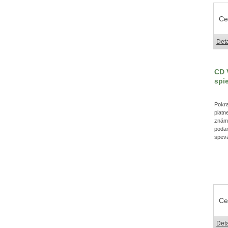
Ce
Deta
CD 
spi
Pokr
platn
znám
pod
spevá
Ce
Deta