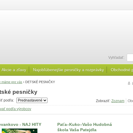
Vyhľadať:
Akcie a zľavy
Najobľúbenejšie pesničky a rozprávky
Obchodné 
te máme pre vás
›
DETSKÉ PESNIČKY
A
tské pesničky
diť podľa:
Zobraziť:
rovať podľa výrobcov
evankovo - NAJ HITY
Paťa–Kuko–Vašo Hudobná
škola Vaša Patejdla