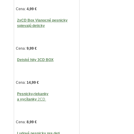
Cena:
4,99
€
2
xCD Box
Vianocné pesnicky
spievajú deticky
Cena:
9,99
€
Detské hity 3CD BOX
Cena:
14,99
€
Pesnicky,riekanky
a vycítanky
2CD
Cena:
8,99
€
Ludové pesnicky pre deti