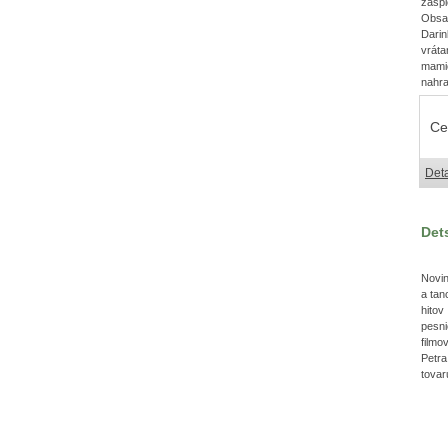
zasp
Obsa
Dari
vrát
mami
nahra
Ce
Deta
Det
Novin
a tan
hito
pesn
filmo
Petr
tovar