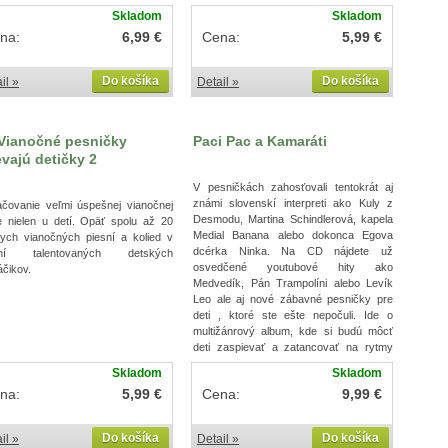
Skladom
Skladom
na:
6,99 €
Cena:
5,99 €
Do košíka
Do košíka
il »
Detail »
Vianočné pesničky
Paci Pac a Kamaráti
evajú detičky 2
V pesničkách zahosťovali tentokrát aj
známi slovenskí interpreti ako Kuly z
ačovanie veľmi úspešnej vianočnej
Desmodu, Martina Schindlerová, kapela
e nielen u detí. Opäť spolu až 20
Medial Banana alebo dokonca Egova
ych vianočných piesní a kolied v
dcérka Ninka. Na CD nájdete už
aní talentovaných detských
osvedčené youtubové hity ako
čikov.
Medvedík, Pán Trampolíni alebo Levík
Leo ale aj nové zábavné pesničky pre
deti , ktoré ste ešte nepočuli. Ide o
multižánrový album, kde si budú môcť
deti zaspievať a zatancovať na rytmy
reggae, funky, popu, ska, hip-hopu,
Skladom
Skladom
country a dokonca v jednej z pesničiek
na:
5,99 €
Cena:
9,99 €
sa objaví aj orchester.
Do košíka
Do košíka
il »
Detail »