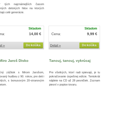
r tých najznámejších časom
ených detských hitov na ktorých
tajú celé generácie.
Skladom
Skladom
na:
14,00 €
Cena:
9,99 €
Do košíka
Do košíka
il »
Detail »
Miro Jaroš Disko
Tancuj, tancuj, vykrúcaj
čný zážitok s Mirom Jarošom,
Pre všetkých, ktorí radi spievajú, je tu
rovaný hudbou z 90. rokov, pre deti i
pokračovanie úspešnej edície. Tentokrát
elých, s bonusovým 20-stranovým
nájdete na CD až 28 pesničiek. Zoznam
etom.
piesní v popise tovaru.