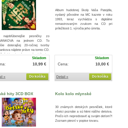
Album hudobnej školy Vaša Patejdla,
vydaný pôvodne na MC kazete v roku
1993, teraz vychádza s digitálne
remastrovaným zvukom na CD pri
príležitosti 1. výročia jeho úmrtia.
 najobľúbenejšie pesničky zo
EVANKOVA na jednom CD. To
epšie doterajšej 20-ročnej tvorby
ankova nájdete práve na tomto CD.
očné hity, ktoré nesmú chýbať v
Skladom
Skladom
rke fanúšikov Spievankova. Až 35
ičiek na jednom CD, skoro dve
na:
10,99 €
Cena:
10,00 €
ny zábavy! Súčasťou obalu je
álny spomienkový album plný fotiek
Do košíka
Do košíka
il »
Detail »
žitkov z minulosti Spievankova,
 ste doteraz ešte nevideli.
ské hity 3CD BOX
Kolo kolo mlynské
30 známych detských pesničiek, ktoré
všetci poznáte a sú hitmi nášho detstva.
Prečo ich nepredstaviť aj svojim deťom?!
Zoznam piesní v popise tovaru.