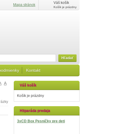
Váš košík
Mapa stránok
Košík je prázdny
Hľadať
podmienky
Kontakt
A
A
Váš košík
Košík je prázdny
Hitparáda predaja
3xCD Box Pesničky pre deti