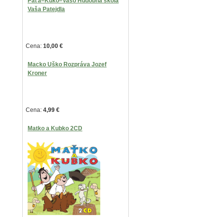
Paťa–Kuko–Vašo Hudobná škola
Vaša Patejdla
Cena:
10,00
€
Macko Uško Rozpráva Jozef
Kroner
Cena:
4,99
€
Matko a Kubko 2CD