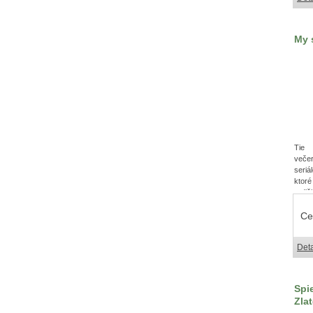
My 
Tie 
veče
seri
ktoré
rodič
Ce
Deta
Spi
Zla