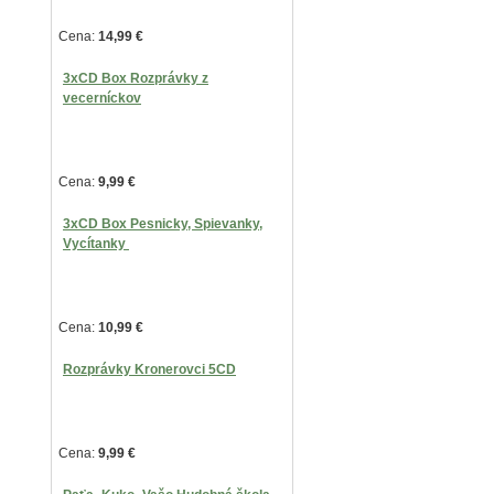
Cena:
14,99
€
3
xCD Box Rozprávky z
vecerníckov
Cena:
9,99
€
3
xCD Box Pesnicky, Spievanky,
Vycítanky
Cena:
10,99
€
Rozprávky Kronerovci 5CD
Cena:
9,99
€