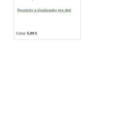
Pesnicky a Uspávanky pre deti
Cena:
5,99
€