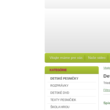
Vitajte máme pre vás
Naše video
Vitaj
KATEGÓRIE
De
DETSKÉ PESNIČKY
Trie
ROZPRÁVKY
Filt
DETSKÉ DVD
TEXTY PESNIČIEK
Spi
ŠKOLA HROU