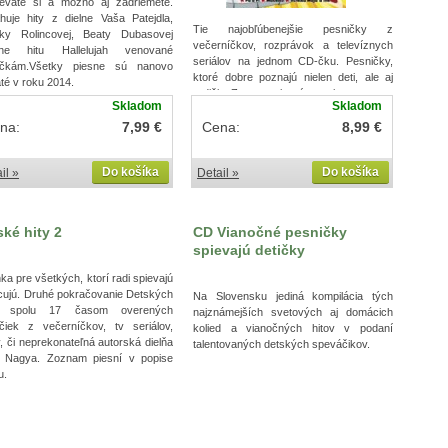
ievate si a možno aj zadriemete.
huje hity z dielne Vaša Patejdla,
Tie najobľúbenejšie pesničky z
nky Rolincovej, Beaty Dubasovej
večerníčkov, rozprávok a televíznych
ane hitu Hallelujah venované
seriálov na jednom CD-čku. Pesničky,
čkám.Všetky piesne sú nanovo
ktoré dobre poznajú nielen deti, ale aj
té v roku 2014.
rodičia. Zoznam piesní v popise tovaru.
Skladom
Skladom
na:
7,99 €
Cena:
8,99 €
Do košíka
Do košíka
il »
Detail »
ské hity 2
CD Vianočné pesničky
spievajú detičky
ka pre všetkých, ktorí radi spievajú
cujú. Druhé pokračovanie Detských
Na Slovensku jediná kompilácia tých
v spolu 17 časom overených
najznámejších svetových aj domácich
ičiek z večerníčkov, tv seriálov,
kolied a vianočných hitov v podaní
v, či neprekonateľná autorská dielňa
talentovaných detských speváčikov.
a Nagya. Zoznam piesní v popise
u.