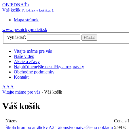
OBJEDNAŤ ›
Váš košík
Položiek v košíku:
1
Mapa stránok
www.pesnickypredeti.sk
Vyhľadať:
Hľadať
Vitajte máme pre vás
Naše video
Akcie a zľavy
Najobľúbenejšie pesničky a rozprávky
Obchodné podmienky
Kontakt
A
A
A
Vitajte máme pre vás
›
Váš košík
Váš košík
Názov
Cena s
Škola hrou po anglicky A2 Tajomstvo najväčšieho pokladu
5,99 €