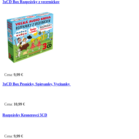
3
xCD Box Rozprávky z vecerníckov
Cena:
9,99
€
3
xCD Box Pesnicky, Spievanky, Vycítanky
Cena:
10,99
€
Rozprávky Kronerovci 5CD
Cena:
9,99
€