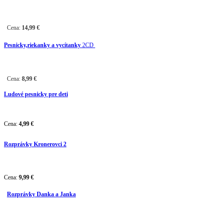
Cena:
14,99
€
Pesnicky,riekanky a vycítanky
2CD
Cena:
8,99
€
Ludové pesnicky pre deti
Cena:
4,99
€
Rozprávky Kronerovci 2
Cena:
9,99
€
Rozprávky Danka a Janka