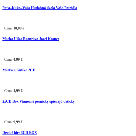
Paťa–Kuko–Vašo Hudobná škola Vaša Patejdla
Cena:
10,00
€
Macko Uško Rozpráva Jozef Kroner
Cena:
4,99
€
Matko a Kubko 2CD
Cena:
4,99
€
2
xCD Box
Vianocné pesnicky spievajú deticky
Cena:
9,99
€
Detské hity 3CD BOX